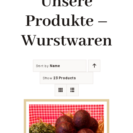
Unsere
Filialien
Produkte –
Partyservice
Wurstwaren
Angebote
Sort by
Name
Kontakt
Show
23 Products