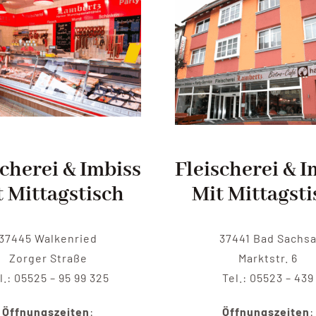
scherei & Imbiss
Fleischerei & I
t Mittagstisch
Mit Mittagsti
37445 Walkenried
37441 Bad Sachs
Zorger Straße
Marktstr. 6
l.: 05525 – 95 99 325
Tel.: 05523 – 439
Öffnungszeiten
:
Öffnungszeiten
: