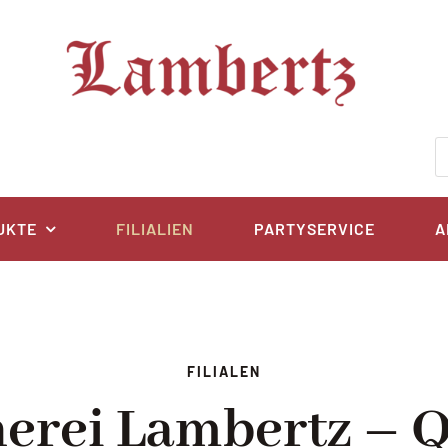
P
s
UKTE
FILIALIEN
PARTYSERVICE
A
FILIALEN
herei Lambertz – Q