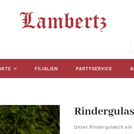
P
s
UKTE
FILIALIEN
PARTYSERVICE
A
Rindergula
Unser Rindergulasch ein