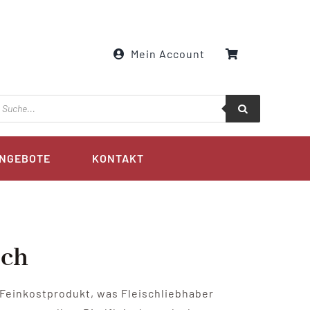
Mein Account
roducts
earch
NGEBOTE
KONTAKT
sch
 Feinkostprodukt, was Fleischliebhaber