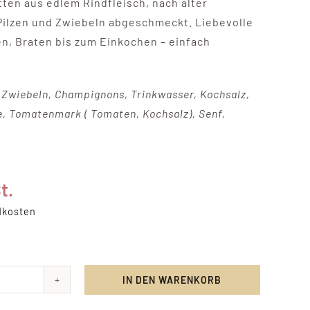
ten aus edlem Rindfleisch, nach alter
ilzen und Zwiebeln abgeschmeckt. Liebevolle
n, Braten bis zum Einkochen – einfach
, Zwiebeln, Champignons, Trinkwasser, Kochsalz,
e, Tomatenmark ( Tomaten, Kochsalz), Senf,
t.
dkosten
IN DEN WARENKORB
rgulasch
e