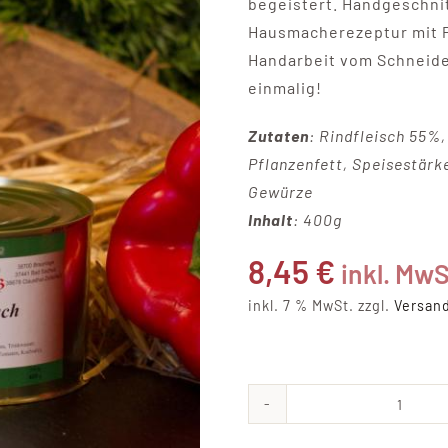
begeistert. Handgeschnit
Hausmacherezeptur mit P
Handarbeit vom Schneide
einmalig!
Zutaten
: Rindfleisch 55%
Pflanzenfett, Speisestärk
Gewürze
Inhalt
: 400g
8,45
€
inkl. MwS
inkl. 7 % MwSt.
zzgl.
Versan
Rinde
Meng