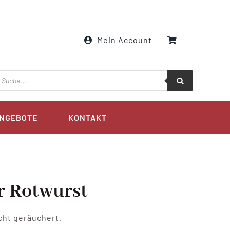
Mein Account
roducts
earch
NGEBOTE
KONTAKT
 Rotwurst
cht geräuchert.