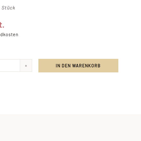
e Stück
t.
ndkosten
IN DEN WARENKORB
acher
rst
e