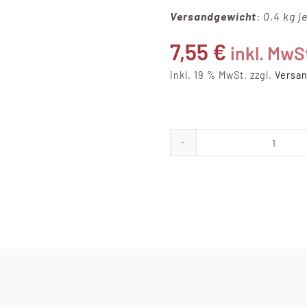
Versandgewicht
: 0,4 kg j
7,55
€
inkl. MwS
inkl. 19 % MwSt.
zzgl.
Versa
Hausm
Rotwu
Meng