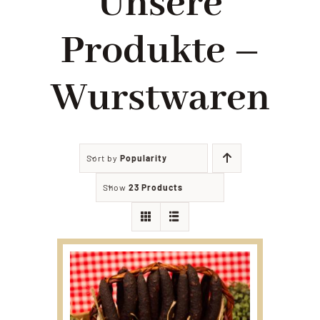
Unsere
Filialien
Produkte –
Partyservice
Wurstwaren
Angebote
Sort by
Popularity
Kontakt
Show
23 Products