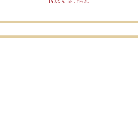
14,85
€
inkl. MwSt.