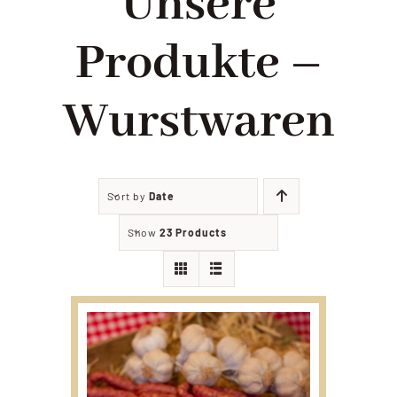
Unsere
Filialien
Produkte –
Partyservice
Wurstwaren
Angebote
Sort by
Date
Kontakt
Show
23 Products