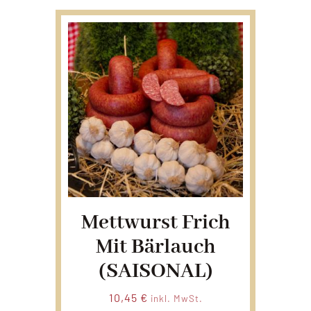
Mettwurst Frich
Mit Bärlauch
(SAISONAL)
10,45
€
inkl. MwSt.