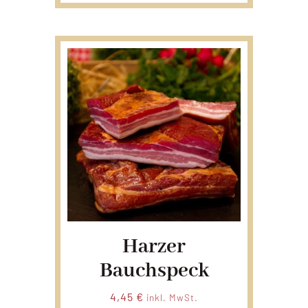
Harzer
Bauchspeck
4,45
€
inkl. MwSt.