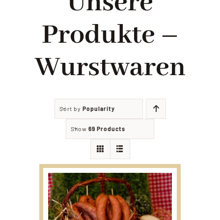
Unsere
Filialien
Produkte –
Partyservice
Wurstwaren
Angebote
Sort by
Popularity
Kontakt
Show
69 Products