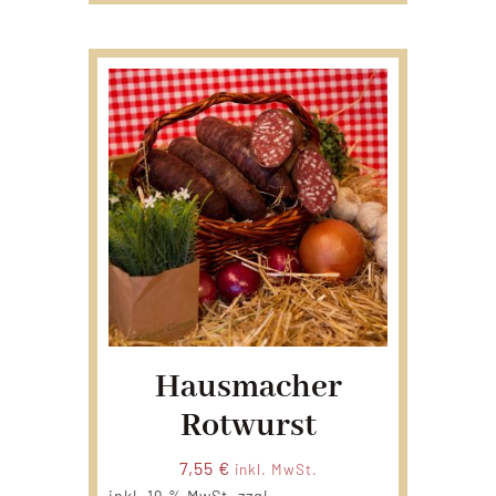
Hausmacher
Rotwurst
7,55
€
inkl. MwSt.