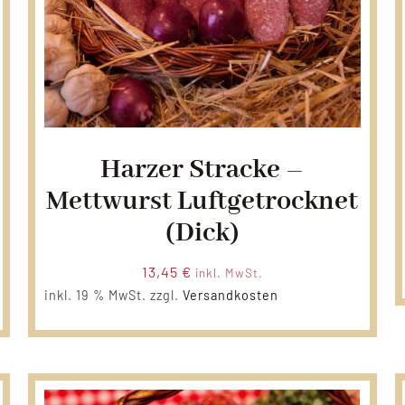
Harzer Stracke –
Mettwurst Luftgetrocknet
(dick)
13,45
€
inkl. MwSt.
inkl. 19 % MwSt.
zzgl.
Versandkosten