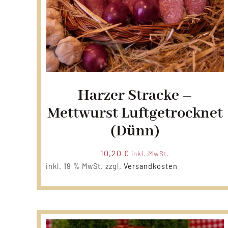
Harzer Stracke –
Mettwurst Luftgetrocknet
(dünn)
10,20
€
inkl. MwSt.
inkl. 19 % MwSt.
zzgl.
Versandkosten