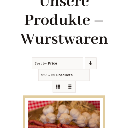
Unsere
Filialien
Produkte –
Partyservice
Wurstwaren
Angebote
Sort by
Price
Kontakt
Show
69 Products