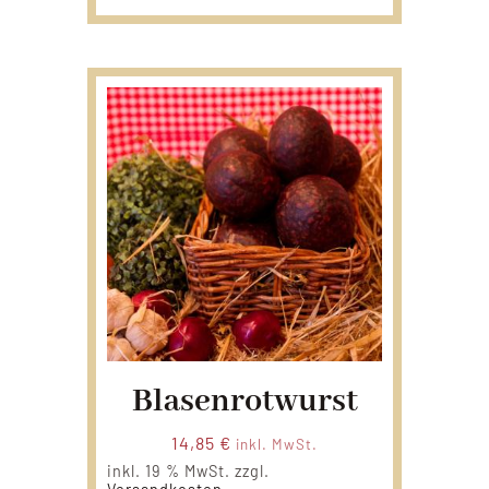
Blasenrotwurst
14,85
€
inkl. MwSt.
inkl. 19 % MwSt.
zzgl.